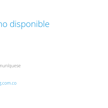
 no disponible
omuníquese
ng.com.co