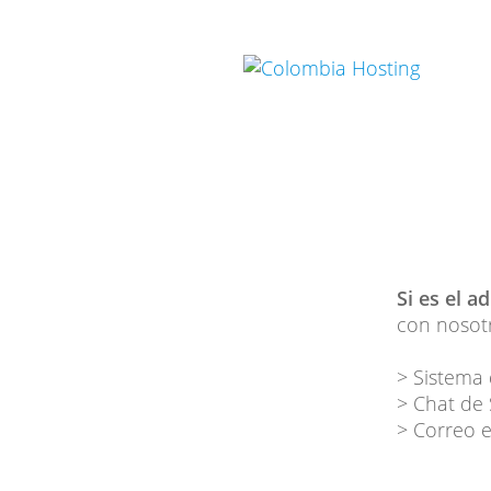
Si es el a
con nosotr
> Sistema 
> Chat de
> Correo e