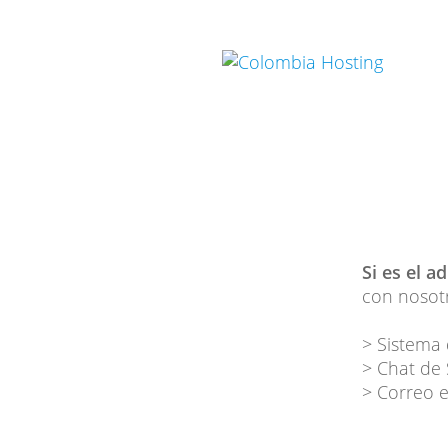
Si es el a
con nosotr
> Sistema 
> Chat de
> Correo e