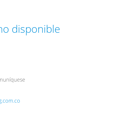
 no disponible
omuníquese
ng.com.co