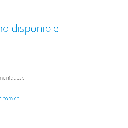
 no disponible
omuníquese
ng.com.co