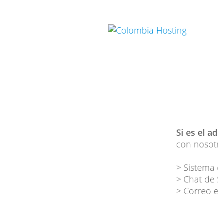
Si es el a
con nosotr
> Sistema 
> Chat de
> Correo e