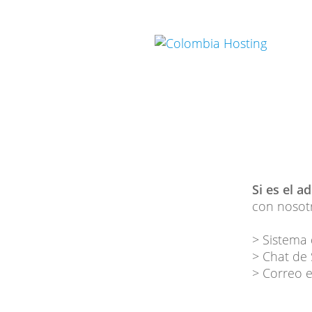
Si es el a
con nosotr
> Sistema 
> Chat de
> Correo e