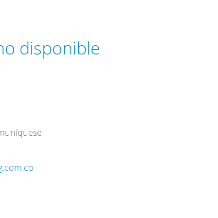
 no disponible
omuníquese
ng.com.co