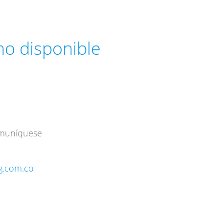
 no disponible
omuníquese
ng.com.co