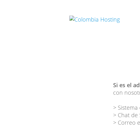
Si es el a
con nosotr
> Sistema 
> Chat de
> Correo e